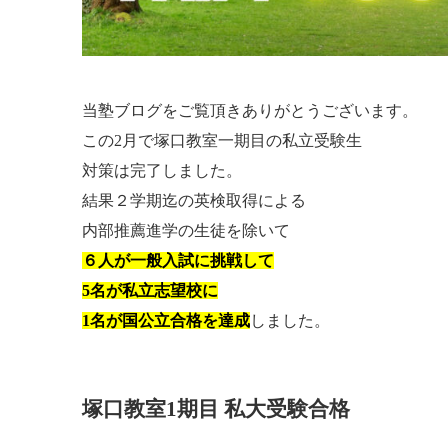
当塾ブログをご覧頂きありがとうございます。
この2月で塚口教室一期目の私立受験生
対策は完了しました。
結果２学期迄の英検取得による
内部推薦進学の生徒を除いて
６人が一般入試に挑戦して
5名が私立志望校に
1名が国公立合格を
達成
しました。
塚口教室1期目 私大受験合格