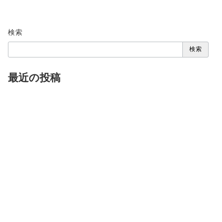
授業システムについて
合格実績（2026年2月28日更新）
お問い合わせ
塾長ブログ
アクセス・詳細マップ
SNS一覧
Click
検
索：