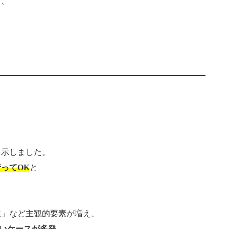
ま、
」
を示しました。
ってOK
と
性」など主観的要素が増え、
ないケースが多発。