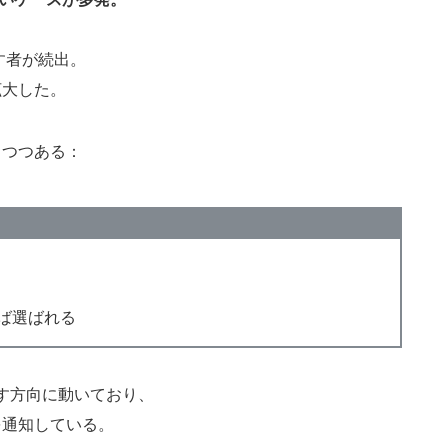
す者が続出。
拡大した。
りつつある：
れば選ばれる
す方向に動いており、
を通知している。