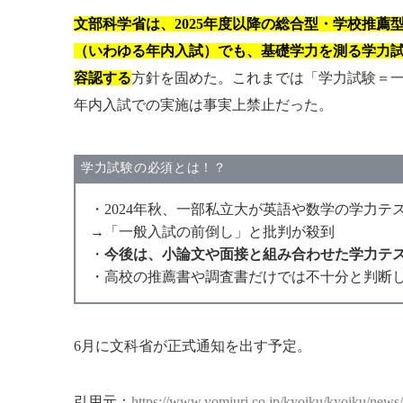
文部科学省は、2025年度以降の総合型・学校推薦
（いわゆる年内入試）でも、基礎学力を測る学力
容認する
方針を固めた。これまでは「学力試験＝
年内入試での実施は事実上禁止だった。
学力試験の必須とは！？
・2024年秋、一部私立大が英語や数学の学力テ
→「一般入試の前倒し」と批判が殺到
・
今後は、小論文や面接と組み合わせた学力テ
・高校の推薦書や調査書だけでは不十分と判断
6月に文科省が正式通知を出す予定。
引用元：
https://www.yomiuri.co.jp/kyoiku/kyoiku/ne