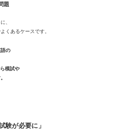
問題
うに、
でよくあるケースです。
英語の
ら模試や
す。
力試験が必要に」