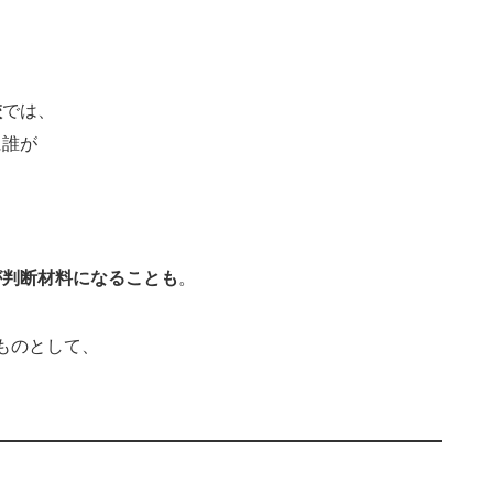
校
では、
に誰が
が判断材料になることも
。
ものとして、
。