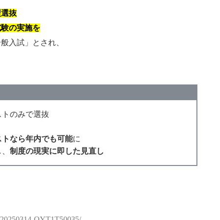
型選抜
試験の実施を
一般入試」とされ、
ストのみで選抜
ストなら年内でも可能
に
し、
制度の現実に即した見直し
ws/20250314-OYT1T50035/