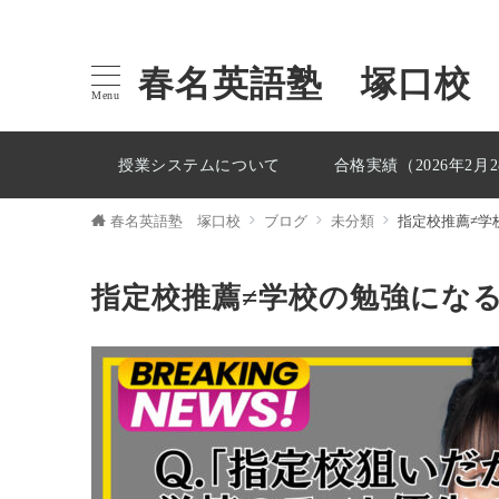
春名英語塾 塚口校
Menu
授業システムについて
合格実績（2026年2月
春名英語塾 塚口校
ブログ
未分類
指定校推薦≠学
指定校推薦≠学校の勉強にな