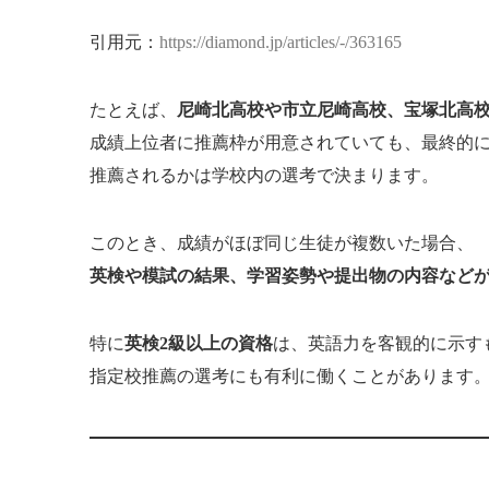
引用元：
https://diamond.jp/articles/-/363165
たとえば、
尼崎北高校や市立尼崎高校、宝塚北高
成績上位者に推薦枠が用意されていても、最終的
推薦されるかは学校内の選考で決まります。
このとき、成績がほぼ同じ生徒が複数いた場合、
英検や模試の結果、学習姿勢や提出物の内容など
特に
英検2級以上の資格
は、英語力を客観的に示す
指定校推薦の選考にも有利に働くことがあります